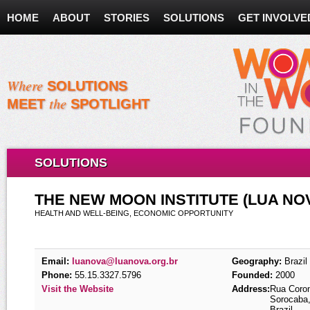
HOME
ABOUT
STORIES
SOLUTIONS
GET INVOLVE
Where
SOLUTIONS
the
MEET
SPOTLIGHT
SOLUTIONS
THE NEW MOON INSTITUTE (LUA NO
HEALTH AND WELL-BEING, ECONOMIC OPPORTUNITY
Email:
luanova@luanova.org.br
Geography:
Brazil
Phone:
55.15.3327.5796
Founded:
2000
Visit the Website
Address:
Rua Coron
Sorocaba
Brazil