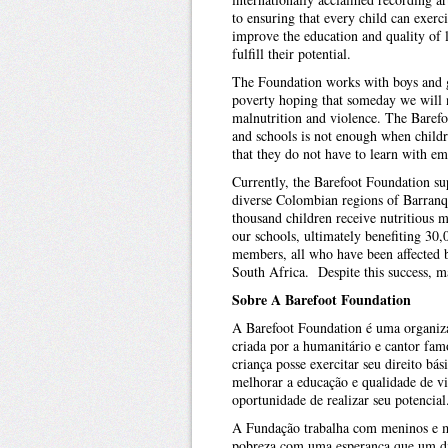
to ensuring that every child can exerci
improve the education and quality of l
fulfill their potential.
The Foundation works with boys and g
poverty hoping that someday we will 
malnutrition and violence. The Barefo
and schools is not enough when childr
that they do not have to learn with 
Currently, the Barefoot Foundation su
diverse Colombian regions of Barranq
thousand children receive nutritious 
our schools, ultimately benefiting 30
members, all who have been affected 
South Africa. Despite this success, m
Sobre A Barefoot Foundation
A Barefoot Foundation é uma organiza
criada por a humanitário e cantor fam
criança posse exercitar seu direito bá
melhorar a educação e qualidade de v
oportunidade de realizar seu potencial
A Fundação trabalha com meninos e me
pobreza com uma esperança que um di