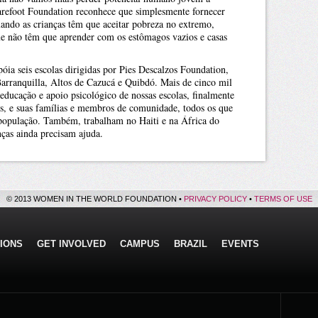
Barefoot Foundation reconhece que simplesmente fornecer
quando as crianças têm que aceitar pobreza no extremo,
ue não têm que aprender com os estômagos vazios e casas
óia seis escolas dirigidas por Pies Descalzos Foundation,
Barranquilla, Altos de Cazucá e Quibdó. Mais de cinco mil
 educação e apoio psicológico de nossas escolas, finalmente
is, e suas famílias e membros de comunidade, todos os que
população. Também, trabalham no Haiti e na África do
nças ainda precisam ajuda.
© 2013 WOMEN IN THE WORLD FOUNDATION •
PRIVACY POLICY
•
TERMS OF USE
IONS
GET INVOLVED
CAMPUS
BRAZIL
EVENTS