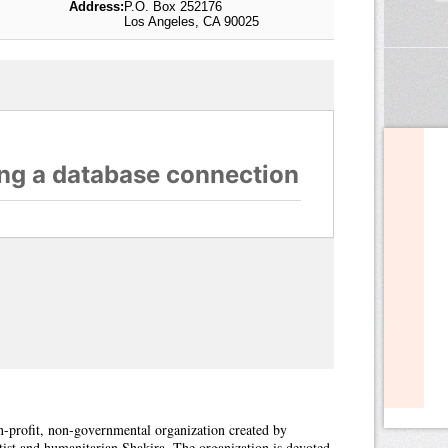
Address:
P.O. Box 252176
Los Angeles, CA 90025
n-profit, non-governmental organization created by
rtist and humanitarian Shakira. The organization is devoted