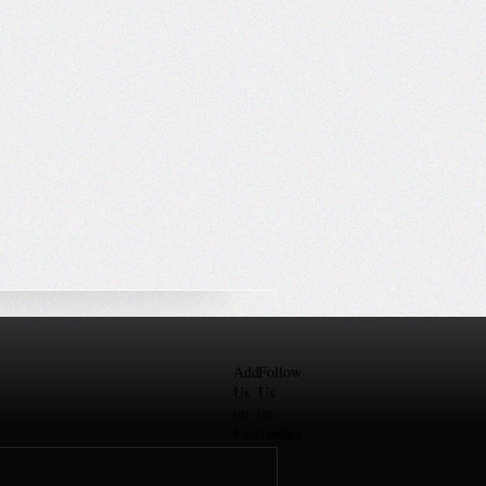
Add
Follow
Us
Us
on
on
Facebook
Twitter