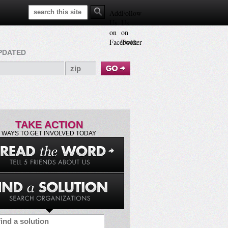
Search This Site
Add
Follow
Us
Us
on
on
Facebook
Twitter
PDATED
TAKE ACTION
WAYS TO GET INVOLVED TODAY