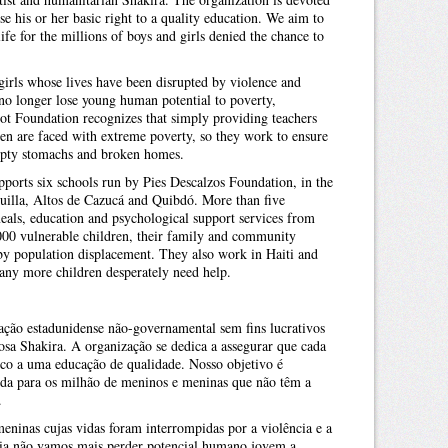
se his or her basic right to a quality education. We aim to
ife for the millions of boys and girls denied the chance to
irls whose lives have been disrupted by violence and
no longer lose young human potential to poverty,
ot Foundation recognizes that simply providing teachers
en are faced with extreme poverty, so they work to ensure
empty stomachs and broken homes.
pports six schools run by Pies Descalzos Foundation, in the
uilla, Altos de Cazucá and Quibdó. More than five
meals, education and psychological support services from
,000 vulnerable children, their family and community
by population displacement. They also work in Haiti and
any more children desperately need help.
ção estadunidense não-governamental sem fins lucrativos
osa Shakira. A organização se dedica a assegurar que cada
sico a uma educação de qualidade. Nosso objetivo é
ida para os milhão de meninos e meninas que não têm a
.
ninas cujas vidas foram interrompidas por a violência e a
a não vamos mais perder potencial humano jovem a